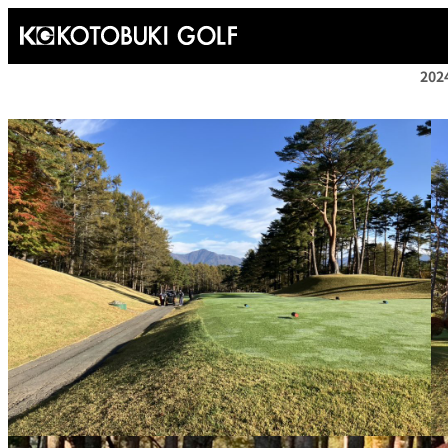
内
容
20
を
ス
キ
ッ
プ