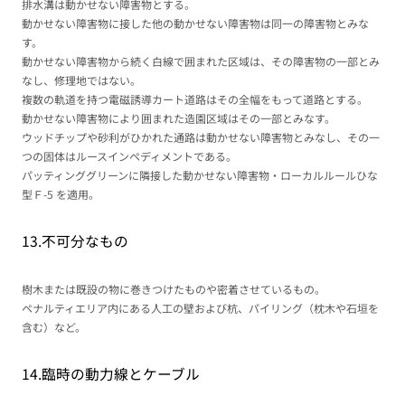
排水溝は動かせない障害物とする。
動かせない障害物に接した他の動かせない障害物は同一の障害物とみな
す。
動かせない障害物から続く白線で囲まれた区域は、その障害物の一部とみ
なし、修理地ではない。
複数の軌道を持つ電磁誘導カート道路はその全幅をもって道路とする。
動かせない障害物により囲まれた造園区域はその一部とみなす。
ウッドチップや砂利がひかれた通路は動かせない障害物とみなし、その一
つの固体はルースインペディメントである。
パッティンググリーンに隣接した動かせない障害物・ローカルルールひな
型Ｆ-5 を適用。
13.不可分なもの
樹木または既設の物に巻きつけたものや密着させているもの。
ペナルティエリア内にある人工の壁および杭、パイリング（枕木や石垣を
含む）など。
14.臨時の動力線とケーブル