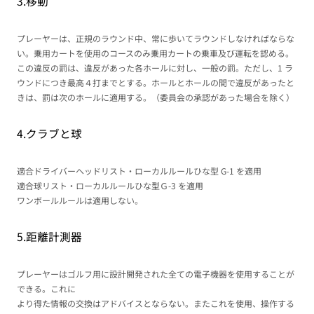
3.移動
プレーヤーは、正規のラウンド中、常に歩いてラウンドしなければならな
い。乗用カートを使用のコースのみ乗用カートの乗車及び運転を認める。
この違反の罰は、違反があった各ホールに対し、一般の罰。ただし、1 ラ
ウンドにつき最高４打までとする。ホールとホールの間で違反があったと
きは、罰は次のホールに適用する。（委員会の承認があった場合を除く）
4.クラブと球
適合ドライバーヘッドリスト・ローカルルールひな型 G-1 を適用
適合球リスト・ローカルルールひな型Ｇ-3 を適用
ワンボールルールは適用しない。
5.距離計測器
プレーヤーはゴルフ用に設計開発された全ての電子機器を使用することが
できる。これに
より得た情報の交換はアドバイスとならない。またこれを使用、操作する