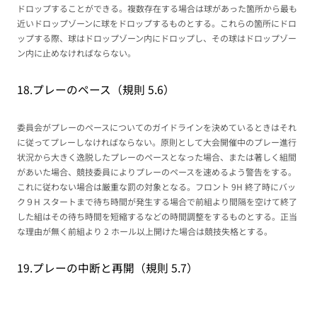
ドロップすることができる。複数存在する場合は球があった箇所から最も
近いドロップゾーンに球をドロップするものとする。これらの箇所にドロ
ップする際、球はドロップゾーン内にドロップし、その球はドロップゾー
ン内に止めなければならない。
18.プレーのペース（規則 5.6）
委員会がプレーのペースについてのガイドラインを決めているときはそれ
に従ってプレーしなければならない。原則として大会開催中のプレー進行
状況から大きく逸脱したプレーのペースとなった場合、または著しく組間
があいた場合、競技委員によりプレーのペースを速めるよう警告をする。
これに従わない場合は厳重な罰の対象となる。フロント 9H 終了時にバッ
ク９H スタートまで待ち時間が発生する場合で前組より間隔を空けて終了
した組はその待ち時間を短縮するなどの時間調整をするものとする。正当
な理由が無く前組より 2 ホール以上開けた場合は競技失格とする。
19.プレーの中断と再開（規則 5.7）
切迫した気象状況によりプレーの中断を委員会が決定した場合において