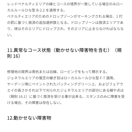
レッドペナルティエリアの縁とコースの境界が一致している場合のみロー
カルルールひな型 B-2.2 を適用する。
ペナルティエリアのためのドロップゾーンがマーキングされる場合、1 打
の罰に基づく救済の追加選択肢となる。ドロップゾーンは救済エリアであ
り、球はそのエリアにドロップされ、そのエリアに止まらなければならな
い。
11.異常なコース状態（動かせない障害物を含む）（規
則 16）
修理地の限界は青杭または白線、ローピングをもって標示する。
ジェネラルエリアの張芝の継ぎ目はローカルルールひな型 F-7 適用。
ヤーデージ用にペイントされたパッティンググリーン上、およびフェアウ
エイの長さかそれ以下で刈られたジェネラルエリアの部分にある線や点は
（規則 16.1）に基づく救済を受ける事が出来る。スタンスのみに障害を受
ける場合、その障害は存在しない。
12.動かせない障害物