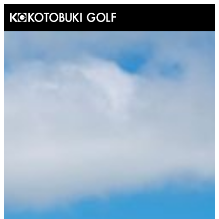
内
容
を
ス
キ
ッ
プ